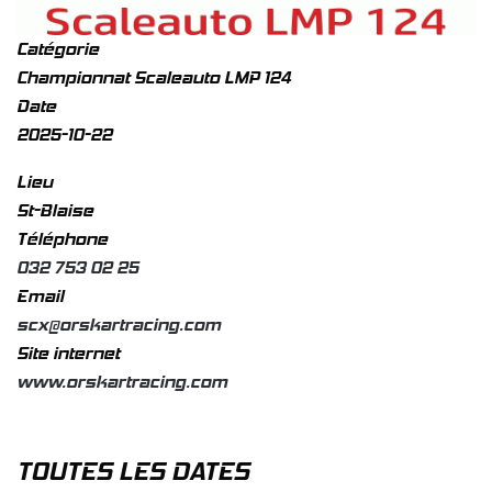
Catégorie
Championnat Scaleauto LMP 124
Date
2025-10-22
Lieu
St-Blaise
Téléphone
032 753 02 25
Email
scx@orskartracing.com
Site internet
www.orskartracing.com
TOUTES LES DATES