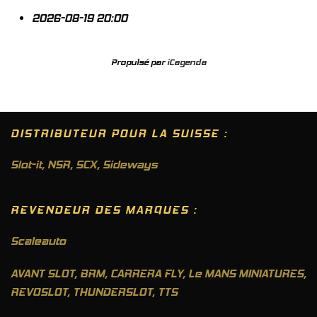
2026-08-19
20:00
Propulsé par
iCagenda
DISTRIBUTEUR POUR LA SUISSE :
Slot-it
,
NSR
,
SCX
,
Sideways
REVENDEUR DES MARQUES :
Scaleauto
AVANT SLOT, BRM, CARRERA FLY, Le MANS MINIATURES,
REVOSLOT, THUNDERSLOT, TTS