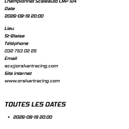
Championnat Scaleauto LMP 124
Date
2026-08-19
20:00
Lieu
St-Blaise
Téléphone
032 753 02 25
Email
scx@orskartracing.com
Site internet
www.orskartracing.com
TOUTES LES DATES
2026-08-19
20:00