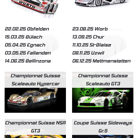
22.02.25 Obfelden
23.08.25 Worb
15.03.25 Bülach
13.09.25 Chur
05.04.25 Egnach
11.10.25 St-Blaise
03.05.25 Fallanden
08.11.25 Uzwil
14.06.25 Bellinzona
06.12.25 Mettmenstetten
Championnat Suisse
Championnat Suisse
Scaleauto Hypercar
Scaleauto GT3
Championnat Suisse NSR
Coupe Suisse Sideways
GT3
Gr.5