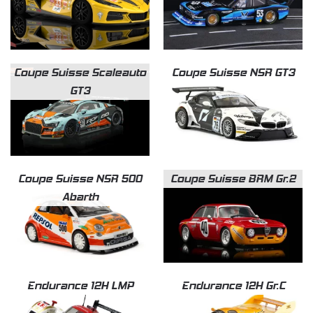
Coupe Suisse Scaleauto
Coupe Suisse NSR GT3
GT3
Coupe Suisse NSR 500
Coupe Suisse BRM Gr.2
Abarth
Endurance 12H LMP
Endurance 12H Gr.C