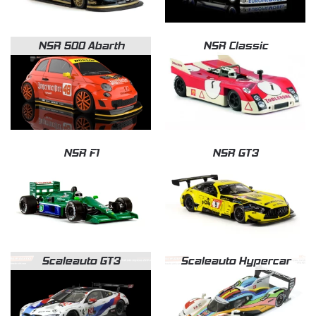
NSR 500 Abarth
NSR Classic
NSR F1
NSR GT3
Scaleauto GT3
Scaleauto Hypercar