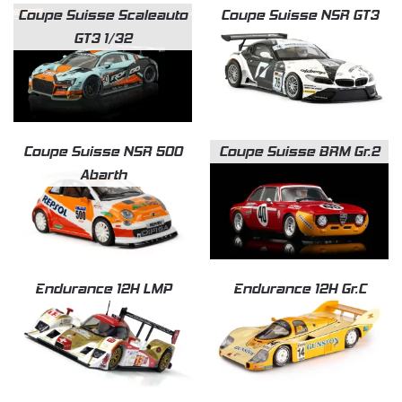
Coupe Suisse Scaleauto
Coupe Suisse NSR GT3
GT3 1/32
Coupe Suisse NSR 500
Coupe Suisse BRM Gr.2
Abarth
Endurance 12H LMP
Endurance 12H Gr.C