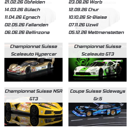
21.02.26 Obfelden
23.08.26 Worb
14.03.26 Bülach
12.09.26 Chur
11.04.26 Egnach
10.10.26 St-Blaise
02.05.26 Fallanden
07.11.26 Uzwil
06.06.26 Bellinzona
05.12.26 Mettmenstetten
Championnat Suisse
Championnat Suisse
Scaleauto Hypercar
Scaleauto GT3
Championnat Suisse NSR
Coupe Suisse Sideways
GT3
Gr.5