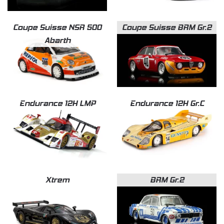
Coupe Suisse NSR 500
Coupe Suisse BRM Gr.2
Abarth
Endurance 12H LMP
Endurance 12H Gr.C
Xtrem
BRM Gr.2