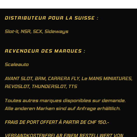
DISTRIBUTEUR POUR LA SUISSE :
Slot-it
,
NSR
,
SCX
,
Sideways
REVENDEUR DES MARQUES :
Scaleauto
AVANT SLOT, BRM, CARRERA FLY, Le MANS MINIATURES,
REVOSLOT, THUNDERSLOT, TTS
Toutes autres marques disponibles sur demande.
Alle anderen Marken sind auf Anfrage erhältlich.
FRAIS DE PORT OFFERT À PARTIR DE CHF 150.-
VERSANDKOSTENFREI AB EINEM BESTELLWERT VON