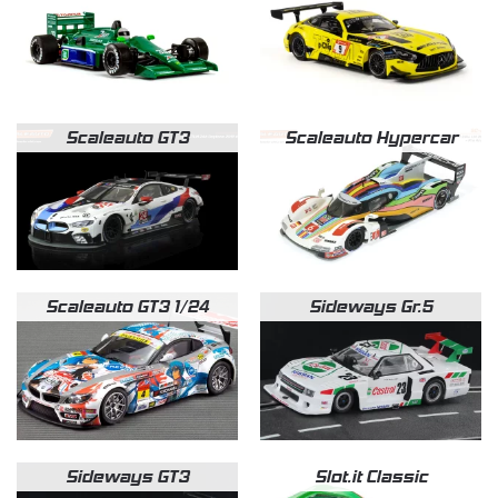
Scaleauto GT3
Scaleauto Hypercar
Scaleauto GT3 1/24
Sideways Gr.5
Sideways GT3
Slot.it Classic