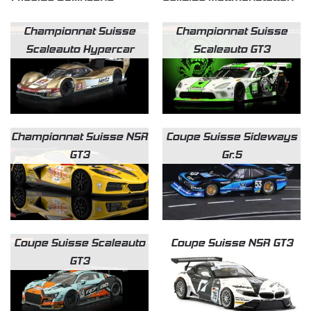
Championnat Suisse
Championnat Suisse
Scaleauto Hypercar
Scaleauto GT3
Championnat Suisse NSR
Coupe Suisse Sideways
GT3
Gr.5
Coupe Suisse Scaleauto
Coupe Suisse NSR GT3
GT3