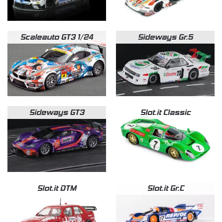
Scaleauto GT3 1/24
Sideways Gr.5
Sideways GT3
Slot.it Classic
Slot.it DTM
Slot.it Gr.C