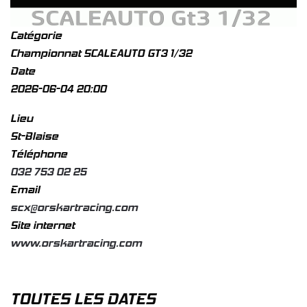
Catégorie
Championnat SCALEAUTO GT3 1/32
Date
2026-06-04
20:00
Lieu
St-Blaise
Téléphone
032 753 02 25
Email
scx@orskartracing.com
Site internet
www.orskartracing.com
TOUTES LES DATES