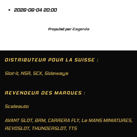
2026-06-04
20:00
Propulsé par
iCagenda
DISTRIBUTEUR POUR LA SUISSE :
Slot-it
,
NSR
,
SCX
,
Sideways
REVENDEUR DES MARQUES :
Scaleauto
AVANT SLOT, BRM, CARRERA FLY, Le MANS MINIATURES,
REVOSLOT, THUNDERSLOT, TTS