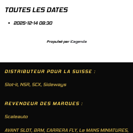
TOUTES LES DATES
2025-12-14
08:30
Propulsé par
iCagenda
DISTRIBUTEUR POUR LA SUISSE :
Slot-it
,
NSR
,
SCX
,
Sideways
REVENDEUR DES MARQUES :
Scaleauto
AVANT SLOT, BRM, CARRERA FLY, Le MANS MINIATURES,