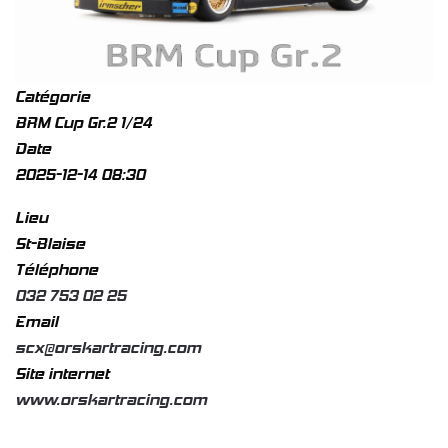
Catégorie
BRM Cup Gr.2 1/24
Date
2025-12-14
08:30
Lieu
St-Blaise
Téléphone
032 753 02 25
Email
scx@orskartracing.com
Site internet
www.orskartracing.com