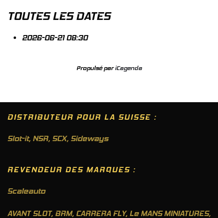
TOUTES LES DATES
2026-06-21
08:30
Propulsé par
iCagenda
DISTRIBUTEUR POUR LA SUISSE :
Slot-it
,
NSR
,
SCX
,
Sideways
REVENDEUR DES MARQUES :
Scaleauto
AVANT SLOT, BRM, CARRERA FLY, Le MANS MINIATURES,