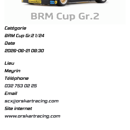
Catégorie
BRM Cup Gr.2 1/24
Date
2026-06-21
08:30
Lieu
Meyrin
Téléphone
032 753 02 25
Email
scx@orskartracing.com
Site internet
www.orskartracing.com