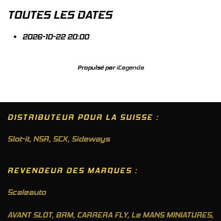
TOUTES LES DATES
2026-10-22
20:00
Propulsé par
iCagenda
DISTRIBUTEUR POUR LA SUISSE :
Slot-it
,
NSR
,
SCX
,
Sideways
REVENDEUR DES MARQUES :
Scaleauto
AVANT SLOT, BRM, CARRERA FLY, Le MANS MINIATURES,