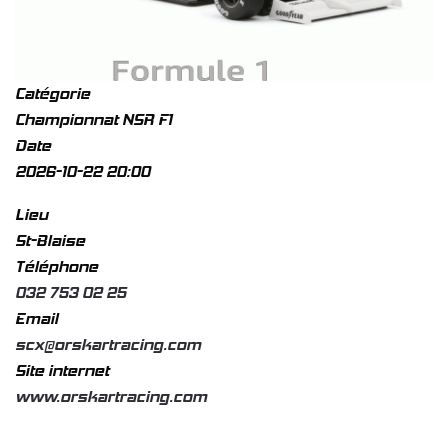
Catégorie
Championnat NSR F1
Date
2026-10-22
20:00
Lieu
St-Blaise
Téléphone
032 753 02 25
Email
scx@orskartracing.com
Site internet
www.orskartracing.com