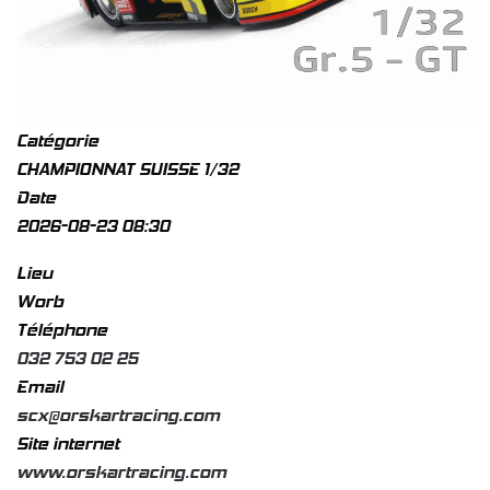
Catégorie
CHAMPIONNAT SUISSE 1/32
Date
2026-08-23
08:30
Lieu
Worb
Téléphone
032 753 02 25
Email
scx@orskartracing.com
Site internet
www.orskartracing.com