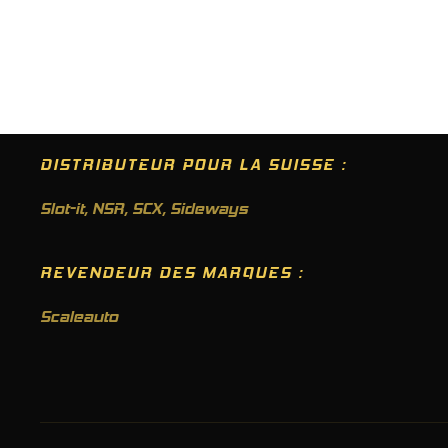
DISTRIBUTEUR POUR LA SUISSE :
Slot-it
,
NSR
,
SCX
,
Sideways
REVENDEUR DES MARQUES :
Scaleauto