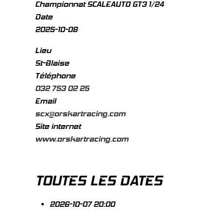
Championnat SCALEAUTO GT3 1/24
Date
2025-10-08
Lieu
St-Blaise
Téléphone
032 753 02 25
Email
scx@orskartracing.com
Site internet
www.orskartracing.com
TOUTES LES DATES
2026-10-07
20:00