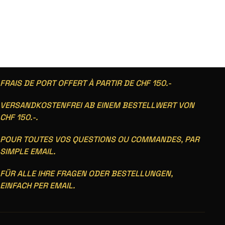
FRAIS DE PORT OFFERT À PARTIR DE CHF 150.-
VERSANDKOSTENFREI AB EINEM BESTELLWERT VON
CHF 150.-.
POUR TOUTES VOS QUESTIONS OU COMMANDES, PAR
SIMPLE EMAIL.
FÜR ALLE IHRE FRAGEN ODER BESTELLUNGEN,
EINFACH PER EMAIL.