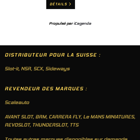
DÉTAILS
Propulsé par
iCagenda
DISTRIBUTEUR POUR LA SUISSE :
Slot-it
,
NSR
,
SCX
,
Sideways
REVENDEUR DES MARQUES :
Scaleauto
AVANT SLOT, BRM, CARRERA FLY, Le MANS MINIATURES,
REVOSLOT, THUNDERSLOT, TTS
Toutes autres marques disponibles sur demande.